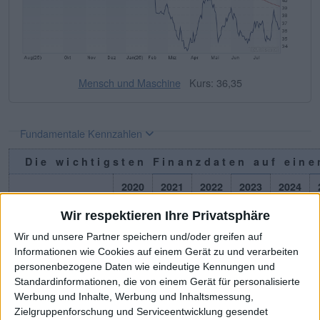
Mensch und Maschine
Kurs: 36,35
Fundamentale Kennzahlen
Die wichtigsten Finanzdaten auf eine
2020
2021
2022
2023
2024
1
Umsatzerlöse
243,98
266,16
320,47
323,31
325,84
2
Wir respektieren Ihre Privatsphäre
1,2
EBITDA
40,33
44,44
52,67
56,64
56,74
Wir und unsere Partner speichern und/oder greifen auf
Informationen wie Cookies auf einem Gerät zu und verarbeiten
3
EBITDA-Marge %
16,53
16,70
16,44
17,52
17,41
personenbezogene Daten wie eindeutige Kennungen und
1,4
Standardinformationen, die von einem Gerät für personalisierte
EBIT
31,03
34,69
42,64
46,83
46,48
Werbung und Inhalte, Werbung und Inhaltsmessung,
5
EBIT-Marge %
12,72
13,03
13,31
14,49
14,27
Zielgruppenforschung und Serviceentwicklung gesendet