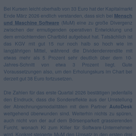
Bei Kursen leicht oberhalb von 33 Euro hat der Kapitalmarkt
Ende März 2026 endlich verstanden, dass sich bei
Mensch
und Maschine Software
(MuM) eine zu große Divergenz
zwischen der ermutigenden operativen Entwicklung und
dem ernüchternden Chartbild aufgebaut hat. Tatsächlich ist
das KGV mit gut 15 nur noch halb so hoch wie im
langjährigen Mittel, während die Dividendenrendite mit
etwas mehr als 5 Prozent sehr deutlich über dem 10-
Jahres-Schnitt von etwa 3 Prozent liegt. Gute
Voraussetzungen also, um den Erholungskurs im Chart bei
derzeit gut 38 Euro fortzusetzen.
Die Zahlen für das erste Quartal 2026 bestätigen jedenfalls
den Eindruck, dass die Sondereffekte aus der Umstellung
der Abrechnungsmodalitäten mit dem Partner
AutoDesk
weitgehend überwunden sind. Weiterhin nichts zu spüren,
auch nicht von der auf dem Börsenparkett grassierenden
Furcht, wonach KI zum Killer für Software-Unternehmen
wird. Konkret steigerte MuM den Umsatz in den ersten drei