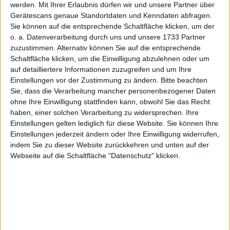
werden.
Mit Ihrer Erlaubnis dürfen wir und unsere Partner über
1
Jahresüberschuss
20,90
23,88
28,91
31,93
33,44
Gerätescans genaue Standortdaten und Kenndaten abfragen.
6
Netto-Marge %
8,57
8,97
9,02
9,88
10,26
Sie können auf die entsprechende Schaltfläche klicken, um der
o. a. Datenverarbeitung durch uns und unsere 1733 Partner
1,7
Cashflow
33,73
36,91
39,05
50,59
62,32
zuzustimmen. Alternativ können Sie auf die entsprechende
Schaltfläche klicken, um die Einwilligung abzulehnen oder um
8
Ergebnis je Aktie
1,12
1,26
1,55
1,72
1,80
auf detailliertere Informationen zuzugreifen und um Ihre
8
Dividende je Aktie
1,00
1,20
1,40
1,65
1,85
Einstellungen vor der Zustimmung zu ändern.
Bitte beachten
Sie, dass die Verarbeitung mancher personenbezogener Daten
Quelle
: boersengefluester.de und Firmenangaben; Zahlen
ohne Ihre Einwilligung stattfinden kann, obwohl Sie das Recht
für 2026 geschätzt
haben, einer solchen Verarbeitung zu widersprechen. Ihre
Einstellungen gelten lediglich für diese Website. Sie können Ihre
Einstellungen jederzeit ändern oder Ihre Einwilligung widerrufen,
indem Sie zu dieser Website zurückkehren und unten auf der
Webseite auf die Schaltfläche "Datenschutz" klicken.
Für das Gesamtjahr 2026 bestätigen Chairman Adi Drotleff
und CFO Markus Pech die Prognose, wonach mit einem
EBIT zwischen 54,5 und 58,5 Mio. Euro sowie einem
Ergebnis je Aktie in einer Bandbreite von 2,11 bis 2,26 Euro
zu rechnen ist. Ausgehend vom Mittelwert hat MuM nach
den ersten drei Monaten damit rund 32,4 Prozent des EBIT-