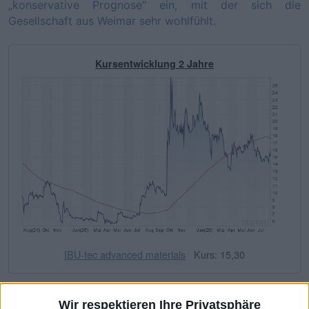
„konservative Prognose“ ein, mit der sich die
Gesellschaft aus Weimar sehr wohlfühlt.
Kursentwicklung 2 Jahre
IBU-tec advanced materials
Kurs: 15,30
Fundamentale Kennzahlen
Wir respektieren Ihre Privatsphäre