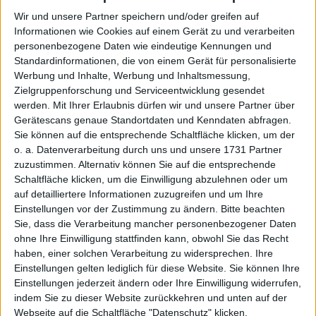
Wir und unsere Partner speichern und/oder greifen auf
Die wichtigsten Finanzdaten auf ein
Informationen wie Cookies auf einem Gerät zu und verarbeiten
Blick
personenbezogene Daten wie eindeutige Kennungen und
Standardinformationen, die von einem Gerät für personalisierte
2020
2021
2022
2023
2024
2025
Werbung und Inhalte, Werbung und Inhaltsmessung,
1
Umsatzerlöse
32,96
44,09
53,94
48,23
50,61
44,31
Zielgruppenforschung und Serviceentwicklung gesendet
werden.
Mit Ihrer Erlaubnis dürfen wir und unsere Partner über
1,2
EBITDA
6,98
5,53
6,69
2,96
1,02
4,63
Gerätescans genaue Standortdaten und Kenndaten abfragen.
3
EBITDA-Marge %
21,18
12,54
12,40
6,14
2,02
10,46
Sie können auf die entsprechende Schaltfläche klicken, um der
o. a. Datenverarbeitung durch uns und unsere 1731 Partner
1,4
EBIT
2,08
0,94
1,94
-1,79
-3,75
0,03
zuzustimmen. Alternativ können Sie auf die entsprechende
Schaltfläche klicken, um die Einwilligung abzulehnen oder um
5
EBIT-Marge %
6,31
2,13
3,60
-3,71
-7,41
0,06
auf detailliertere Informationen zuzugreifen und um Ihre
1
Jahresüberschuss
1,00
-0,24
1,29
-2,49
-5,31
0,01
Einstellungen vor der Zustimmung zu ändern.
Bitte beachten
Sie, dass die Verarbeitung mancher personenbezogener Daten
6
Netto-Marge %
3,03
-0,54
2,39
-5,16
-10,49
0,01
ohne Ihre Einwilligung stattfinden kann, obwohl Sie das Recht
1,7
haben, einer solchen Verarbeitung zu widersprechen. Ihre
Cashflow
4,47
-1,13
-3,27
2,41
9,32
14,48
Einstellungen gelten lediglich für diese Website. Sie können Ihre
8
Ergebnis je Aktie
0,25
-0,05
0,27
-0,52
-1,12
0,00
Einstellungen jederzeit ändern oder Ihre Einwilligung widerrufen,
indem Sie zu dieser Website zurückkehren und unten auf der
8
Dividende je Aktie
0,00
0,00
0,04
0,00
0,00
0,12
Webseite auf die Schaltfläche "Datenschutz" klicken.