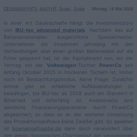
DE000A0XYHT5
,
A0XYHT
,
Scale
,
Scale
Montag, 18 Mai 2026
In einer Art Dauerschleife hängt die Investmentstory
von
IBU-tec advanced materials
. Nachdem das auf
Batteriematerialien ausgerichtete Spezialchemie-
Unternehmen die Investoren jahrelang mit den
Verhandlungen über einen großen Batteriedeal auf die
Folter gespannt hat, ist der Kapitalmarkt nun, wo der
Vertrag mit der
Volkswagen
-Tochter
PowerCo
seit
Anfang Oktober 2025 in trockenen Tüchern ist, immer
noch im Beobachtungsmodus. Keine Frage: Zunächst
einmal gibt es erhebliche Aufbauleistungen zu
bewältigen, bis IBU-tec ab 2028 auch am Standort in
Bitterfeld voll lieferfähig ist. Andererseits sind
sämtliche Finanzierungsparameter durch PowerCo
abgesichert, so dass es an der weiteren Umsetzung
des Produktionsaufbaus keine Zweifel gibt. So gesehen
ist
boersengefluester.de
dann doch verwundert über
den wenig dynamischen Chartverlauf der vergangenen