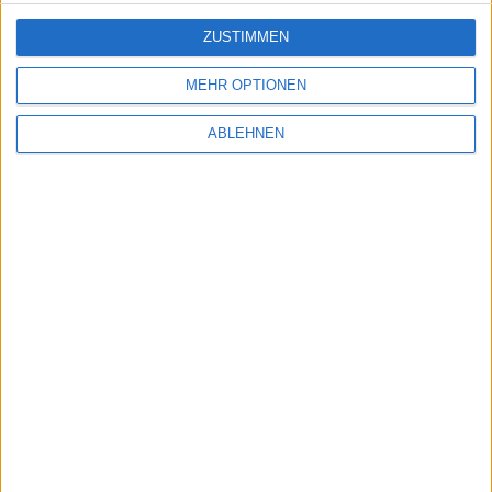
GEA Group
(Q2)
Hypoport
(Q2)
ZUSTIMMEN
Patrizia
(Q2)
...
MEHR OPTIONEN
11.08.2026
ABLEHNEN
Cancom
(Q2)
Deutsche Wohnen
(Q2)
Jungheinrich VZ
(Q2)
...
Weitere Termine