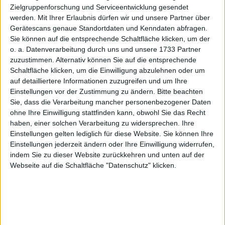
Zielgruppenforschung und Serviceentwicklung gesendet
Blick
werden.
Mit Ihrer Erlaubnis dürfen wir und unsere Partner über
2020
2021
2022
2023
2024
2025
Gerätescans genaue Standortdaten und Kenndaten abfragen.
Sie können auf die entsprechende Schaltfläche klicken, um der
1
Umsatzerlöse
42,13
54,16
59,90
63,82
60,59
60,20
o. a. Datenverarbeitung durch uns und unsere 1733 Partner
zuzustimmen. Alternativ können Sie auf die entsprechende
1,2
EBITDA
3,34
6,68
7,36
7,21
4,56
2,34
Schaltfläche klicken, um die Einwilligung abzulehnen oder um
3
EBITDA-Marge %
7,93
12,33
12,29
11,30
7,53
3,88
auf detailliertere Informationen zuzugreifen und um Ihre
Einstellungen vor der Zustimmung zu ändern.
Bitte beachten
1,4
EBIT
2,15
5,45
6,11
6,03
3,45
0,56
Sie, dass die Verarbeitung mancher personenbezogener Daten
5
ohne Ihre Einwilligung stattfinden kann, obwohl Sie das Recht
EBIT-Marge %
5,10
10,06
10,20
9,45
5,69
0,92
haben, einer solchen Verarbeitung zu widersprechen. Ihre
1
Jahresüberschuss
1,48
3,86
4,32
4,55
2,41
-0,29
Einstellungen gelten lediglich für diese Website. Sie können Ihre
Einstellungen jederzeit ändern oder Ihre Einwilligung widerrufen,
6
Netto-Marge %
3,51
7,13
7,21
7,13
3,98
-0,48
indem Sie zu dieser Website zurückkehren und unten auf der
1,7
Cashflow
6,17
2,95
2,06
3,21
4,38
4,85
Webseite auf die Schaltfläche "Datenschutz" klicken.
8
Ergebnis je Aktie
0,37
0,96
1,08
1,14
0,60
-0,07
8
Dividende je Aktie
0,05
0,20
0,20
0,20
0,12
0,10
Quelle
: boersengefluester.de und Firmenangaben; Zahlen