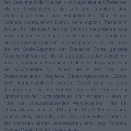
den Geschmack der Kunden – vorzugsweise aus Bereichen
wie der Medizintechnik, der Luft- und Raumfahrt, dem
Werkzeugbau sowie dem Halbleitersektor.
Das Thema
Defence kommuniziert Datron nicht explizit. Tatsächlich
dürften die Fräsmaschinen von Datron unter anderem aber
auch bei der Herstellung von Drohnen oder ähnlichem
Gerät Verwendung finden. Insofern passt es ins Bild, dass
die im Scale-Segment der Deutsche Börse gelistete
Gesellschaft vom 10. bis 14. Juni 2026 zu den Ausstellern
auf der Aerospace-Fachmesse
ILA
in Berlin gehört. Sehr
viel substantieller soll zudem die in den Fräs- und
Dosiermaschinen integrierte Steuerungssoftware „Datron
next“ kommerzialisiert werden. Dabei geht es unter
anderem um für die Kunden relevante Themen zur
Optimierung der Nutzungsdauer ihrer Anlagen – etwa in
Form von vorausschauenden Warnsystemen. Hier hat
Datron bislang sehr viel PS auf der Straße liegen lassen.
„Unsere Story wird sein, dass sich unser Softwareanteil in
den nächsten Jahren verdreifachen wird“, sagt Vorstand
Michael Daniel bei der Präsentation.