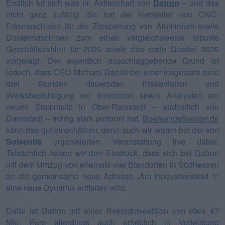
Endlich tut sich was im Aktienchart von
Datron
– und das
nicht ganz zufällig. So hat der Hersteller von CNC-
Fräsmaschinen für die Zerspanung von Aluminium sowie
Dosiermaschinen zum einen vergleichsweise robuste
Geschäftszahlen für 2025 sowie das erste Quartal 2026
vorgelegt. Der eigentlich ausschlaggebende Grund ist
jedoch, dass CEO Michael Daniel bei einer insgesamt rund
drei Stunden dauernden Präsentation und
Werksbesichtigung vor Investoren sowie Analysten am
neuen Stammsitz in Ober-Ramstadt – südöstlich von
Darmstadt – richtig stark performt hat.
Boersengefluester.de
kann das gut einschätzen, denn auch wir waren bei der von
Solventis
organisierten Veranstaltung live dabei.
Tatsächlich haben wir den Eindruck, dass sich bei Datron
mit dem Umzug von ehemals vier Standorten in Südhessen
an die gemeinsame neue Adresse „Am Innovationsfeld 1“
eine neue Dynamik entfalten wird.
Dafür ist Datron mit einer Rekordinvestition von etwa 47
Mio. Euro allerdings auch erheblich in Vorleistung