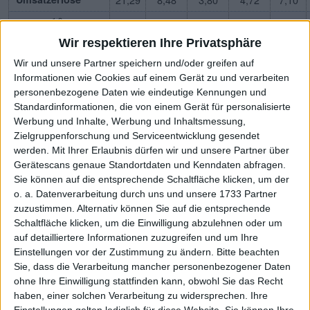
1,2
EBITDA
-5,06
-12,32
-4,36
-4,47
-1,48
Wir respektieren Ihre Privatsphäre
3
EBITDA-Marge %
-23,77
-145,28
-114,74
-94,70
-20,85
Wir und unsere Partner speichern und/oder greifen auf
1,4
EBIT
-11,04
-18,06
-7,01
-7,01
-3,98
Informationen wie Cookies auf einem Gerät zu und verarbeiten
5
personenbezogene Daten wie eindeutige Kennungen und
EBIT-Marge %
-51,86
-212,97
-184,47
-148,52
-56,06
Standardinformationen, die von einem Gerät für personalisierte
1
Jahresüberschuss
-9,27
-13,88
-14,71
-20,72
-3,74
Werbung und Inhalte, Werbung und Inhaltsmessung,
Zielgruppenforschung und Serviceentwicklung gesendet
6
Netto-Marge %
-43,54
-163,68
-387,11
-438,98
-52,68
werden.
Mit Ihrer Erlaubnis dürfen wir und unsere Partner über
1,7
Cashflow
-8,71
-9,50
-6,87
-4,01
-3,80
Gerätescans genaue Standortdaten und Kenndaten abfragen.
Sie können auf die entsprechende Schaltfläche klicken, um der
8
Ergebnis je Aktie
-0,95
-1,30
-0,99
-1,10
-0,17
o. a. Datenverarbeitung durch uns und unsere 1733 Partner
zuzustimmen. Alternativ können Sie auf die entsprechende
8
Dividende je Aktie
0,00
0,00
0,00
0,00
0,00
Schaltfläche klicken, um die Einwilligung abzulehnen oder um
Quelle
: boersengefluester.de und Firmenangaben; Zahlen
auf detailliertere Informationen zuzugreifen und um Ihre
Einstellungen vor der Zustimmung zu ändern.
Bitte beachten
für 2026 geschätzt
Sie, dass die Verarbeitung mancher personenbezogener Daten
ohne Ihre Einwilligung stattfinden kann, obwohl Sie das Recht
haben, einer solchen Verarbeitung zu widersprechen. Ihre
Einstellungen gelten lediglich für diese Website. Sie können Ihre