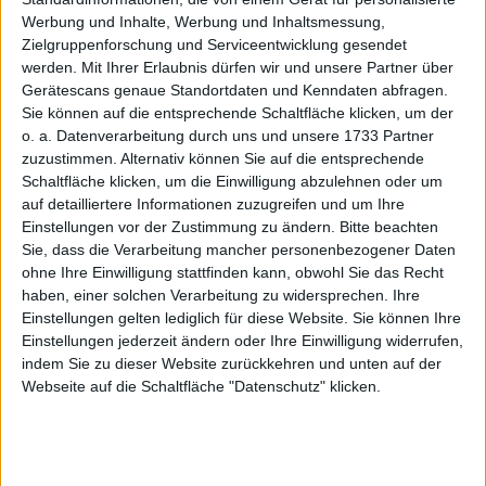
1
Jahresüberschuss
1,26
2,07
2,34
2,90
3,72
-0,41
Werbung und Inhalte, Werbung und Inhaltsmessung,
6
Zielgruppenforschung und Serviceentwicklung gesendet
Netto-Marge %
8,13
10,99
9,99
9,47
10,63
-1,11
werden.
Mit Ihrer Erlaubnis dürfen wir und unsere Partner über
1,7
Cashflow
1,02
2,72
2,45
3,91
4,10
3,76
Gerätescans genaue Standortdaten und Kenndaten abfragen.
Sie können auf die entsprechende Schaltfläche klicken, um der
8
Ergebnis je Aktie
0,09
0,60
0,67
0,83
1,07
-0,12
o. a. Datenverarbeitung durch uns und unsere 1733 Partner
8
Dividende je Aktie
0,00
0,00
0,00
0,00
0,00
0,00
zuzustimmen. Alternativ können Sie auf die entsprechende
Schaltfläche klicken, um die Einwilligung abzulehnen oder um
Quelle
: boersengefluester.de und Firmenangaben; Zahlen
auf detailliertere Informationen zuzugreifen und um Ihre
für 2026 geschätzt
Einstellungen vor der Zustimmung zu ändern.
Bitte beachten
Sie, dass die Verarbeitung mancher personenbezogener Daten
ohne Ihre Einwilligung stattfinden kann, obwohl Sie das Recht
haben, einer solchen Verarbeitung zu widersprechen. Ihre
Einstellungen gelten lediglich für diese Website. Sie können Ihre
Auf dem Eigenkapitalforum ließ Dirk Kraus nun
Einstellungen jederzeit ändern oder Ihre Einwilligung widerrufen,
durchblicken, dass sich Q4 2025 durchaus schwierig
indem Sie zu dieser Website zurückkehren und unten auf der
anlässt. Nach einem sehr starken Oktober drehte die
Webseite auf die Schaltfläche "Datenschutz" klicken.
Stimmung im November jedenfalls zum Schlechteren
und es wurden Kampagnen storniert. Wie der
Dezember wird? „Wir müssen abwarten“, sagt Kraus.