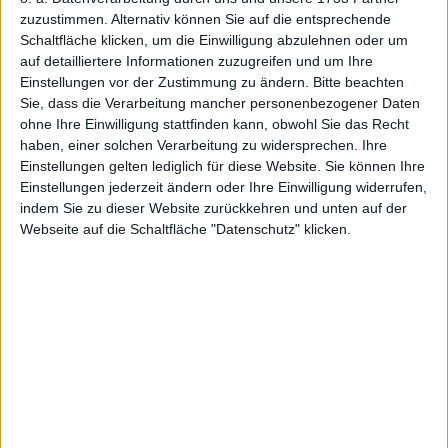
September 2025 um 20 Mio. auf 70 Mio. Euro
zuzustimmen. Alternativ können Sie auf die entsprechende
aufgestockte Anleihe 2024/28 ist ein dauerhafter
Schaltfläche klicken, um die Einwilligung abzulehnen oder um
Diskussionspunkt. Bis März 2026 will das Team um
auf detailliertere Informationen zuzugreifen und um Ihre
Dominik Benner eine „angepasste und nachhaltige“
Einstellungen vor der Zustimmung zu ändern.
Bitte beachten
Finanzierungsstruktur vorlegen, die auch die Effekte
Sie, dass die Verarbeitung mancher personenbezogener Daten
der AEP-Transaktion inkludiert.
ohne Ihre Einwilligung stattfinden kann, obwohl Sie das Recht
haben, einer solchen Verarbeitung zu widersprechen. Ihre
Bis dahin wird es hoffentlich auch weitere Details zu
Einstellungen gelten lediglich für diese Website. Sie können Ihre
den auf dem jüngsten Airtime-Call nur in aller Kürze
Einstellungen jederzeit ändern oder Ihre Einwilligung widerrufen,
gestreiften zwei Kapitalerhöhungen im Umfang von
indem Sie zu dieser Website zurückkehren und unten auf der
insgesamt 2 Millionen Aktien mit einem Emissionserlös
Webseite auf die Schaltfläche "Datenschutz" klicken.
von 9,8 Mio. Euro vorlegen. „Zwei Langfristinvestoren
haben nach einer Beteiligungsmöglichkeit angefragt.
Denen wollten wir die Möglichkeit geben“, sagt Benner.
„Das ist ein guter und attraktiver Weg.“ Keinesfalls
handelt es sich um einen „Fire-Sale“. Summa summarum
bleibt die TPG-Aktie eine doch sehr emotionale
Veranstaltung mit zwei Lagern. Ein strammes
Expansionstempo trifft hier auf die Angst vor einem
Scheitern.