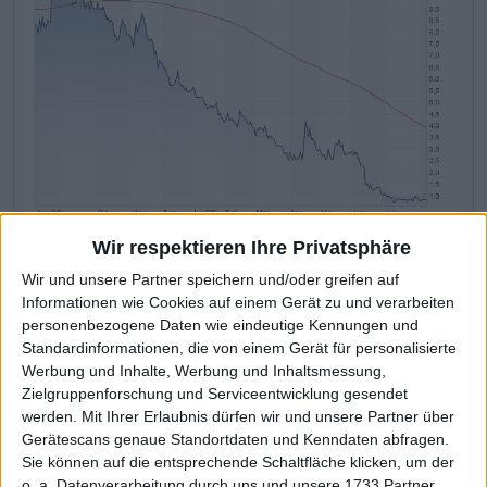
Wir respektieren Ihre Privatsphäre
The Platform Group
Kurs: 0,79
Wir und unsere Partner speichern und/oder greifen auf
Informationen wie Cookies auf einem Gerät zu und verarbeiten
personenbezogene Daten wie eindeutige Kennungen und
Woran hapert es also? Natürlich fragen sich die
Standardinformationen, die von einem Gerät für personalisierte
Anleger, ob die AEP-Übernahme tatsächlich ins übliche
Werbung und Inhalte, Werbung und Inhaltsmessung,
Beuteschema passt und ob der Pharmahändler die
Zielgruppenforschung und Serviceentwicklung gesendet
erhofften Renditen einfährt. Und klar: Natürlich geht es
werden.
Mit Ihrer Erlaubnis dürfen wir und unsere Partner über
auch ganz wesentlich um das Thema Refinanzierung.
Gerätescans genaue Standortdaten und Kenndaten abfragen.
Insbesondere die im Sommer 2024 emittierte und im
Sie können auf die entsprechende Schaltfläche klicken, um der
o. a. Datenverarbeitung durch uns und unsere 1733 Partner