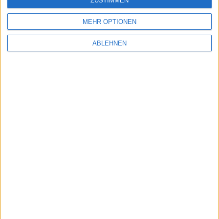
ZUSTIMMEN
MEHR OPTIONEN
ABLEHNEN
Qualitätsjournalismus · Made in Frankfurt am Main,
Germany © 2026
#BGFL Family & Friends - Wir sind stolz über unsere langjährigen
Kooperationen mit
Baha