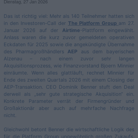
Dienstag, 27 Jan 2026
Das ist richtig viel: Mehr als 140 Teilnehmer hatten sich
in den Investoren-Call der
The Platform Group
am 27.
Januar 2026 auf der
Airtime
-Plattform eingewählt.
Anlass waren die kurz zuvor gemeldeten operativen
Eckdaten für 2025 sowie die angekündigte Übernahme
des Pharmagroßhändlers
AEP
aus dem bayerischen
Alzenau – nach einem zuvor sehr langen
Akquisitionsprozess, wie Finanzvorstand Bjoern Minnier
einräumte. Wenn alles glattläuft, rechnet Minnier für
Ende des zweiten Quartals 2026 mit einem Closing der
AEP-Transaktion. CEO Dominik Benner stuft den Deal
derweil als „sehr gute strategische Akquisition“ ein.
Konkrete Parameter verrät der Firmengründer und
Großaktionär aber auch auf mehrfache Nachfrage
nicht.
Gleichwohl betont Benner die wirtschaftliche Logik des
für die Platform Group ungewöhnlich großen Zukaufs.