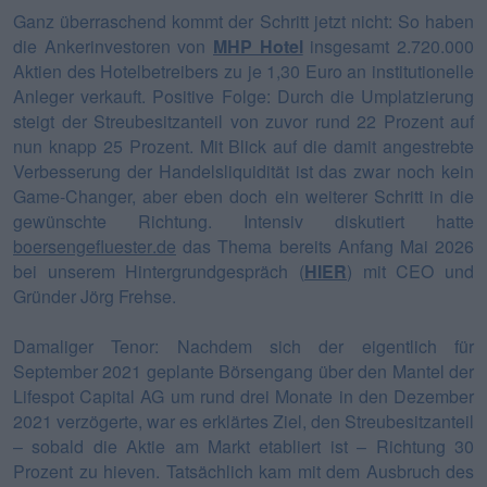
Ganz überraschend kommt der Schritt jetzt nicht: So haben
die Ankerinvestoren von
MHP Hotel
insgesamt 2.720.000
Aktien des Hotelbetreibers zu je 1,30 Euro an institutionelle
Anleger verkauft. Positive Folge: Durch die Umplatzierung
steigt der Streubesitzanteil von zuvor rund 22 Prozent auf
nun knapp 25 Prozent. Mit Blick auf die damit angestrebte
Verbesserung der Handelsliquidität ist das zwar noch kein
Game-Changer, aber eben doch ein weiterer Schritt in die
gewünschte Richtung. Intensiv diskutiert hatte
boersengefluester.de
das Thema bereits Anfang Mai 2026
bei unserem Hintergrundgespräch (
HIER
) mit CEO und
Gründer Jörg Frehse.
Damaliger Tenor: Nachdem sich der eigentlich für
September 2021 geplante Börsengang über den Mantel der
Lifespot Capital AG um rund drei Monate in den Dezember
2021 verzögerte, war es erklärtes Ziel, den Streubesitzanteil
– sobald die Aktie am Markt etabliert ist – Richtung 30
Prozent zu hieven. Tatsächlich kam mit dem Ausbruch des