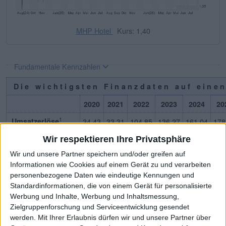
MHP Hotel
Kurs: 1,40
Fundamentale Kennzahlen
Die wichtigsten Finanzdaten auf einen
2020
2021
2022
2023
2024
20
1
Umsatzerlöse
34,43
33,31
104,85
136,27
161,04
178
1,2
EBITDA
4,06
4,42
3,65
1,13
10,36
14
Wir respektieren Ihre Privatsphäre
3
Wir und unsere Partner speichern und/oder greifen auf
EBITDA-Marge %
11,79
13,27
3,48
0,83
6,43
7,
Informationen wie Cookies auf einem Gerät zu und verarbeiten
1,4
EBIT
3,53
3,32
-3,05
-6,04
1,96
6,
personenbezogene Daten wie eindeutige Kennungen und
Standardinformationen, die von einem Gerät für personalisierte
5
EBIT-Marge %
10,25
9,97
-2,91
-4,43
1,22
3,
Werbung und Inhalte, Werbung und Inhaltsmessung,
1
Jahresüberschuss
-3,32
2,09
-7,25
-6,47
1,42
5,
Zielgruppenforschung und Serviceentwicklung gesendet
werden.
Mit Ihrer Erlaubnis dürfen wir und unsere Partner über
6
Netto-Marge %
-9,64
6,27
-6,92
-4,75
0,88
3,