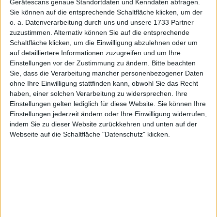
Gerätescans genaue Standortdaten und Kenndaten abfragen.
Sie können auf die entsprechende Schaltfläche klicken, um der
1,7
Cashflow
-0,17
4,60
-1,54
0,91
6,13
2,
o. a. Datenverarbeitung durch uns und unsere 1733 Partner
8
Ergebnis je Aktie
-0,08
0,05
-0,17
-0,15
0,03
0,
zuzustimmen. Alternativ können Sie auf die entsprechende
Schaltfläche klicken, um die Einwilligung abzulehnen oder um
8
Dividende je Aktie
0,00
0,00
0,00
0,00
0,00
0,
auf detailliertere Informationen zuzugreifen und um Ihre
Einstellungen vor der Zustimmung zu ändern.
Bitte beachten
Quelle
: boersengefluester.de und Firmenangaben; Zahlen
Sie, dass die Verarbeitung mancher personenbezogener Daten
für 2026 geschätzt
ohne Ihre Einwilligung stattfinden kann, obwohl Sie das Recht
haben, einer solchen Verarbeitung zu widersprechen. Ihre
Einstellungen gelten lediglich für diese Website. Sie können Ihre
Einstellungen jederzeit ändern oder Ihre Einwilligung widerrufen,
indem Sie zu dieser Website zurückkehren und unten auf der
Vielmehr betonte der Vorstandsvorsitzende, dass die
Webseite auf die Schaltfläche "Datenschutz" klicken.
Signale für den Smallcap-Bereich wieder deutlich positiver
seien – und der Weg zu dem ursprünglich avisierten
Freefloat von rund 30 Prozent damit wieder gangbar
wird.
Exakt so ist es nun auch gekommen. „Die
Umplatzierung unterstreicht das wachsende Interesse
institutioneller Investoren an der MHP Hotel AG.
Gleichzeitig bleiben die Gründungsaktionäre
beziehungsweise Ankeraktionäre dem Unternehmen in