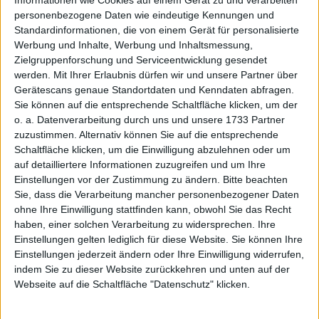
Informationen wie Cookies auf einem Gerät zu und verarbeiten
Blick
personenbezogene Daten wie eindeutige Kennungen und
Standardinformationen, die von einem Gerät für personalisierte
2020
2021
2022
2023
2024
2025
Werbung und Inhalte, Werbung und Inhaltsmessung,
1
Umsatzerlöse
0,00
28,43
53,76
56,05
16,91
28,34
Zielgruppenforschung und Serviceentwicklung gesendet
werden.
Mit Ihrer Erlaubnis dürfen wir und unsere Partner über
1,2
EBITDA
0,00
-1,23
-0,24
0,01
-3,57
6,46
Gerätescans genaue Standortdaten und Kenndaten abfragen.
3
EBITDA-Marge %
0,00
-4,33
-0,44
0,01
-21,13
22,79
Sie können auf die entsprechende Schaltfläche klicken, um der
o. a. Datenverarbeitung durch uns und unsere 1733 Partner
1,4
EBIT
0,00
-1,69
-0,62
-0,93
-5,73
4,74
zuzustimmen. Alternativ können Sie auf die entsprechende
Schaltfläche klicken, um die Einwilligung abzulehnen oder um
5
EBIT-Marge %
0,00
-5,94
-1,15
-1,65
-33,89
16,73
auf detailliertere Informationen zuzugreifen und um Ihre
1
Jahresüberschuss
0,00
-1,17
-0,82
-0,95
-6,56
2,35
Einstellungen vor der Zustimmung zu ändern.
Bitte beachten
Sie, dass die Verarbeitung mancher personenbezogener Daten
6
Netto-Marge %
0,00
-4,11
-1,53
-1,70
-38,79
8,29
ohne Ihre Einwilligung stattfinden kann, obwohl Sie das Recht
1,7
Cashflow
0,00
-0,09
-6,81
2,75
-8,97
8,43
haben, einer solchen Verarbeitung zu widersprechen. Ihre
Einstellungen gelten lediglich für diese Website. Sie können Ihre
8
Ergebnis je Aktie
0,00
-0,12
-0,07
-0,08
-0,53
0,12
Einstellungen jederzeit ändern oder Ihre Einwilligung widerrufen,
indem Sie zu dieser Website zurückkehren und unten auf der
8
Dividende je Aktie
0,00
0,00
0,00
0,00
0,00
0,00
Webseite auf die Schaltfläche "Datenschutz" klicken.
Quelle
: boersengefluester.de und Firmenangaben; Zahlen