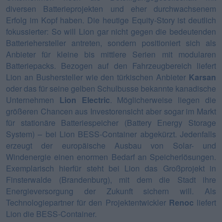
diversen Batterieprojekten und eher durchwachsenem
Erfolg im Kopf haben. Die heutige Equity-Story ist deutlich
fokussierter: So will Lion gar nicht gegen die bedeutenden
Batteriehersteller antreten, sondern positioniert sich als
Anbieter für kleine bis mittlere Serien mit modularen
Batteriepacks. Bezogen auf den Fahrzeugbereich liefert
Lion an Bushersteller wie den türkischen Anbieter
Karsan
oder das für seine gelben Schulbusse bekannte kanadische
Unternehmen
Lion Electric
. Möglicherweise liegen die
größeren Chancen aus Investorensicht aber sogar im Markt
für stationäre Batteriespeicher (Battery Energy Storage
System) – bei Lion BESS-Container abgekürzt. Jedenfalls
erzeugt der europäische Ausbau von Solar- und
Windenergie einen enormen Bedarf an Speicherlösungen.
Exemplarisch hierfür steht bei Lion das Großprojekt in
Finsterwalde (Brandenburg), mit dem die Stadt ihre
Energieversorgung der Zukunft sichern will. Als
Technologiepartner für den Projektentwickler
Renoc
liefert
Lion die BESS-Container.