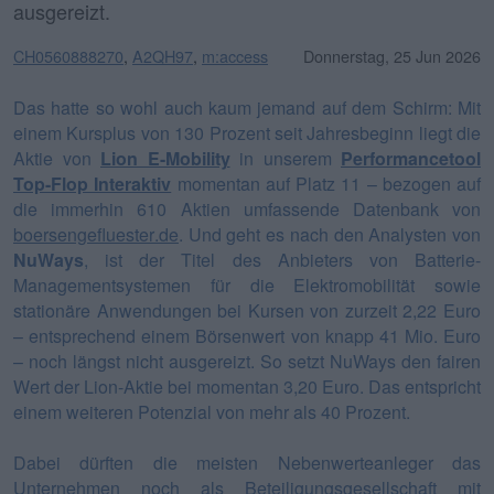
ausgereizt.
CH0560888270
,
A2QH97
,
m:access
Donnerstag, 25 Jun 2026
Das hatte so wohl auch kaum jemand auf dem Schirm: Mit
einem Kursplus von 130 Prozent seit Jahresbeginn liegt die
Aktie von
Lion E-Mobility
in unserem
Performancetool
Top-Flop Interaktiv
momentan auf Platz 11 – bezogen auf
die immerhin 610 Aktien umfassende Datenbank von
boersengefluester.de
. Und geht es nach den Analysten von
NuWays
, ist der Titel des Anbieters von Batterie-
Managementsystemen für die Elektromobilität sowie
stationäre Anwendungen bei Kursen von zurzeit 2,22 Euro
– entsprechend einem Börsenwert von knapp 41 Mio. Euro
– noch längst nicht ausgereizt. So setzt NuWays den fairen
Wert der Lion-Aktie bei momentan 3,20 Euro. Das entspricht
einem weiteren Potenzial von mehr als 40 Prozent.
Dabei dürften die meisten Nebenwerteanleger das
Unternehmen noch als Beteiligungsgesellschaft mit