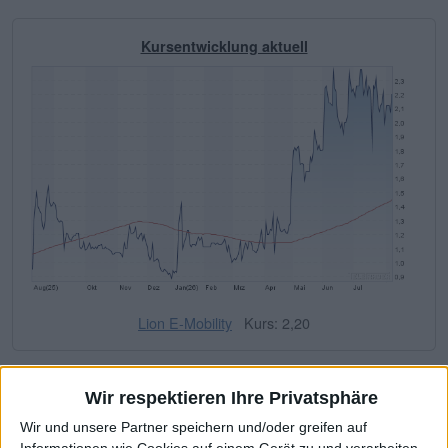
Kursentwicklung aktuell
Lion E-Mobility
Kurs: 2,20
Fundamentale Kennzahlen
Wir respektieren Ihre Privatsphäre
Wir und unsere Partner speichern und/oder greifen auf
Die wichtigsten Finanzdaten auf ein