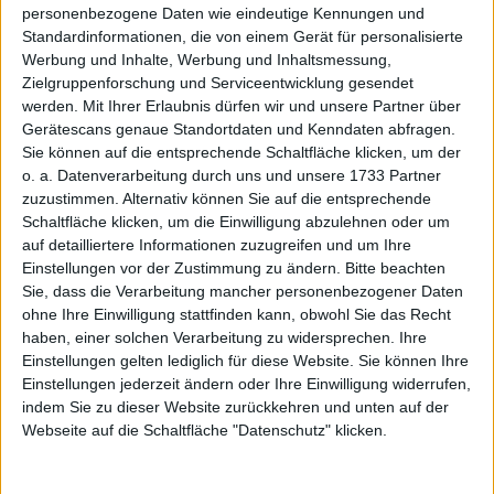
personenbezogene Daten wie eindeutige Kennungen und
1
Jahresüberschuss
2,81
3,20
10,39
12,44
13,25
Standardinformationen, die von einem Gerät für personalisierte
Werbung und Inhalte, Werbung und Inhaltsmessung,
6
Netto-Marge %
1,05
0,75
1,07
0,96
0,97
Zielgruppenforschung und Serviceentwicklung gesendet
1,7
werden.
Mit Ihrer Erlaubnis dürfen wir und unsere Partner über
Cashflow
5,33
15,35
-1,23
9,98
8,54
Gerätescans genaue Standortdaten und Kenndaten abfragen.
8
Ergebnis je Aktie
0,62
0,71
2,29
2,74
2,89
Sie können auf die entsprechende Schaltfläche klicken, um der
o. a. Datenverarbeitung durch uns und unsere 1733 Partner
8
Dividende je Aktie
0,00
0,04
0,77
0,92
1,05
zuzustimmen. Alternativ können Sie auf die entsprechende
Schaltfläche klicken, um die Einwilligung abzulehnen oder um
Quelle
: boersengefluester.de und Firmenangaben; Zahlen
auf detailliertere Informationen zuzugreifen und um Ihre
für 2026 geschätzt
Einstellungen vor der Zustimmung zu ändern.
Bitte beachten
Sie, dass die Verarbeitung mancher personenbezogener Daten
ohne Ihre Einwilligung stattfinden kann, obwohl Sie das Recht
haben, einer solchen Verarbeitung zu widersprechen. Ihre
Einstellungen gelten lediglich für diese Website. Sie können Ihre
Ansonsten lässt sich Finanzvorstand Moir aber auch im
Einstellungen jederzeit ändern oder Ihre Einwilligung widerrufen,
Einzelgespräch auf dem HIT keine Details entlocken und
indem Sie zu dieser Website zurückkehren und unten auf der
verweist auf die aktuellen Analystenstudien von Montega.
Webseite auf die Schaltfläche "Datenschutz" klicken.
Nun: Die Hamburger sehen tatsächlich enorme Potenziale
und rechnen für 2026 mit einem EBITDA (Ergebnis vor
Zinsen, Steuern und Abschreibungen) von fast 41 Mio. Euro