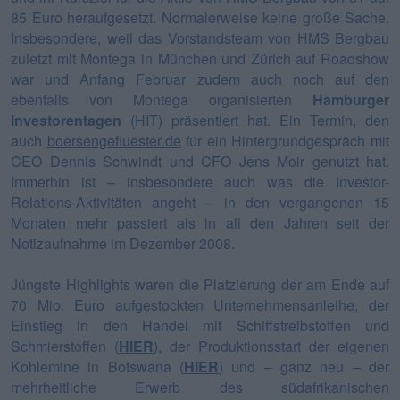
85 Euro heraufgesetzt. Normalerweise keine große Sache.
Insbesondere, weil das Vorstandsteam von HMS Bergbau
zuletzt mit Montega in München und Zürich auf Roadshow
war und Anfang Februar zudem auch noch auf den
ebenfalls von Montega organisierten
Hamburger
Investorentagen
(HIT) präsentiert hat. Ein Termin, den
auch
boersengefluester.de
für ein Hintergrundgespräch mit
CEO Dennis Schwindt und CFO Jens Moir genutzt hat.
Immerhin ist – insbesondere auch was die Investor-
Relations-Aktivitäten angeht – in den vergangenen 15
Monaten mehr passiert als in all den Jahren seit der
Notizaufnahme im Dezember 2008.
Jüngste Highlights waren die Platzierung der am Ende auf
70 Mio. Euro aufgestockten Unternehmensanleihe, der
Einstieg in den Handel mit Schiffstreibstoffen und
Schmierstoffen (
HIER
), der Produktionsstart der eigenen
Kohlemine in Botswana (
HIER
) und – ganz neu – der
mehrheitliche Erwerb des südafrikanischen