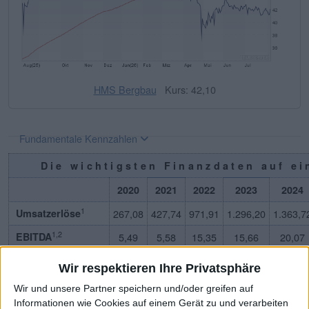
HMS Bergbau
Kurs: 42,10
Fundamentale Kennzahlen
Die wichtigsten Finanzdaten auf ei
2020
2021
2022
2023
2024
1
Umsatzerlöse
267,08
427,74
971,91
1.296,20
1.363,7
1,2
EBITDA
5,49
5,58
15,35
15,66
20,07
3
EBITDA-Marge %
2,06
1,31
1,58
1,21
1,47
Wir respektieren Ihre Privatsphäre
1,4
EBIT
2,41
5,41
14,98
15,36
19,39
Wir und unsere Partner speichern und/oder greifen auf
Informationen wie Cookies auf einem Gerät zu und verarbeiten
5
EBIT-Marge %
0,90
1,27
1,54
1,19
1,42