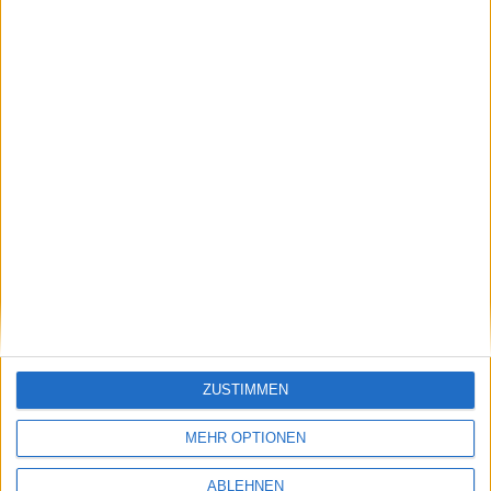
123fahrschule
Kurs: 2,44
ZUSTIMMEN
Sphene Capital: Kursziel 2,50 Euro
MEHR OPTIONEN
ABLEHNEN