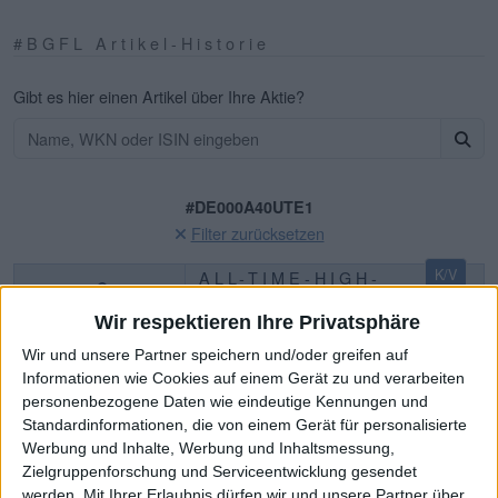
#BGFL Artikel-Historie
Gibt es hier einen Artikel über Ihre Aktie?
#DE000A40UTE1
Filter zurücksetzen
K/V
ALL-TIME-HIGH-
ALARM:
Aqarios Quantum
Wir respektieren Ihre Privatsphäre
Technologies · €8,20
Wir und unsere Partner speichern und/oder greifen auf
Informationen wie Cookies auf einem Gerät zu und verarbeiten
ATH-Statistiken
ATH-Chronologie
personenbezogene Daten wie eindeutige Kennungen und
Standardinformationen, die von einem Gerät für personalisierte
© boersengefluester.de | Redaktion
Werbung und Inhalte, Werbung und Inhaltsmessung,
AUR Portfolio III
Zielgruppenforschung und Serviceentwicklung gesendet
AUR Portfolio III: Nächster
werden.
Mit Ihrer Erlaubnis dürfen wir und unsere Partner über