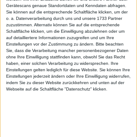
Reverse-Split 6:1
Gerätescans genaue Standortdaten und Kenndaten abfragen.
20 November 2025
Sie können auf die entsprechende Schaltfläche klicken, um der
o. a. Datenverarbeitung durch uns und unsere 1733 Partner
#DE000A40UTE1
#A40UTE
#m:access
zuzustimmen. Alternativ können Sie auf die entsprechende
Schaltfläche klicken, um die Einwilligung abzulehnen oder um
© boersengefluester.de | Redaktion
auf detailliertere Informationen zuzugreifen und um Ihre
AUR Portfolio III
Einstellungen vor der Zustimmung zu ändern.
Bitte beachten
Aurelius: Umfirmierung und
Sie, dass die Verarbeitung mancher personenbezogener Daten
Reverse-Split
ohne Ihre Einwilligung stattfinden kann, obwohl Sie das Recht
03 Dezember 2024
haben, einer solchen Verarbeitung zu widersprechen. Ihre
Einstellungen gelten lediglich für diese Website. Sie können Ihre
#DE000A40UTE1
#A40UTE
#m:access
Einstellungen jederzeit ändern oder Ihre Einwilligung widerrufen,
© boersengefluester.de | Redaktion
indem Sie zu dieser Website zurückkehren und unten auf der
Webseite auf die Schaltfläche "Datenschutz" klicken.
AURELIUS: „Unsere
Operations-Experten sind ein
wichtiger Erfolgsfaktor“
04 August 2022
#DE000A0JK2A8
#DE000A40UTE1