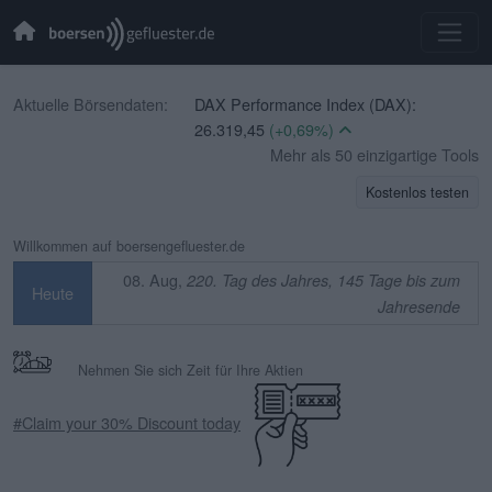
Aktuelle Börsendaten:
DAX Performance Index (DAX):
26.319,45
(+0,69%)
CBOE Volatility Index (VIX):
Mehr als 50 einzigartige Tools
14,90
(-1,65%)
Kostenlos testen
EURO STOXX 50 (SX5E):
6.523,86
(+0,33%)
Willkommen auf boersengefluester.de
TecDAX (TecDAX):
4.068,78
(+1,69%)
08. Aug,
220. Tag des Jahres, 145 Tage bis zum
Heute
SDAX (SDAX):
18.659,63
(+0,51%)
Jahresende
MDAX (MDAX):
32.407,20
(-0,07%)
OMX Stockholm 30 (OMXS30):
Nehmen Sie sich Zeit für Ihre Aktien
3.312,34
(-0,32%)
Swiss Market Index (SMI):
14.544,91
#Claim your 30% Discount today
(+0,18%)
IBEX 35 (IBEX 35):
0,00
(+0,00%)
CAC 40 (PX1):
8.714,93
(+0,17%)