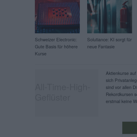
Schweizer Electronic:
Solutiance: KI sorgt für
Gute Basis für höhere
neue Fantasie
Kurse
Aktienkurse auf
sich Privatanleg
All-Time-High-
sind vor allen D
Geflüster
Rekordkursen so
erstmal keine W