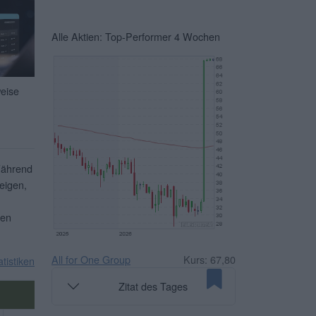
Alle Aktien: Top-Performer 4 Wochen
weise
Während
eigen,
ben
All for One Group
Kurs: 67,80
atistiken
Zitat des Tages