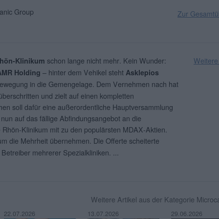
nic Group
Zur Gesamtüb
schon lange nicht mehr. Kein Wunder:
Weitere
hön-Klinikum
– hinter dem Vehikel steht
AMR Holding
Asklepios
 Bewegung in die Gemengelage. Dem Vernehmen nach hat
berschritten und zielt auf einen kompletten
en soll dafür eine außerordentliche Hauptversammlung
h nun auf das fällige Abfindungsangebot an die
te Rhön-Klinikum mit zu den populärsten MDAX-Aktien.
um die Mehrheit übernehmen. Die Offerte scheiterte
 Betreiber mehrerer Spezialkliniken.
...
Weitere Artikel aus der Kategorie Micro
22.07.2026
13.07.2026
29.06.2026