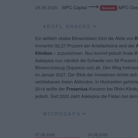
⟶
28.08.2026:
MPC Capital
MPC Ocea
Neueste
#BGFL SNACKS
Ein wirklich vitales Börsenleben führt die Aktie von
R
Immerhin 92,27 Prozent der Anteilscheine sind der
– zuzurechnen. Nun kommt jedoch finale
Kliniken
Asklepios nun nämlich die Schwelle von 95 Prozent ü
Börsenrückzug (Squeeze-out) ab. Den Weg freimach
im Januar 2027. Der Blick der Investoren richtet sic
verbliebenen freien Aktionäre. In Hochzeiten gehör
2014 wollte der
-Konzern bei Rhön-Klinik
Fresenius
jedoch. Seit 2020 zieht Asklepios die Fäden bei dem
MICROCAPS
07.08.2026
03.08.2026