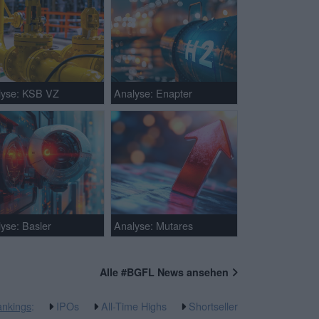
lyse: KSB VZ
Analyse: Enapter
yse: Basler
Analyse: Mutares
Alle #BGFL News ansehen
nkings
:
IPOs
All-Time Highs
Shortseller