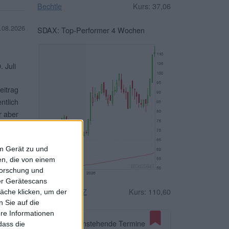
Bechtle
Kurs: 37,06
.08.2026
SDAX: Top-Performer 4 Wochen
 Juli
eitrag
ntlich
r aber
terlesen
em Gerät zu und
n, die von einem
forschung und
ber Gerätescans
n und
Drägerwerk VZ
Kurs: 110,60
äche klicken, um der
. Das
 Sie auf die
ere Informationen
albjahr
Anstehende Termine
dass die
,74