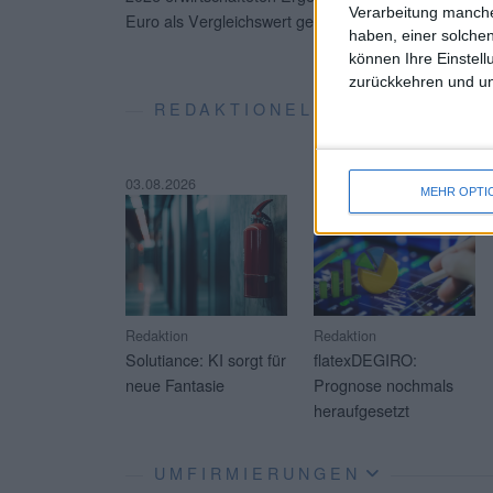
Verarbeitung manche
Euro als Vergleichswert gegenüber.
...
haben, einer solchen
können Ihre Einstell
zurückkehren und unt
REDAKTIONELLE SOFT-COVE
03.08.2026
23.07.2026
MEHR OPTI
Redaktion
Redaktion
Solutiance: KI sorgt für
flatexDEGIRO:
neue Fantasie
Prognose nochmals
heraufgesetzt
UMFIRMIERUNGEN