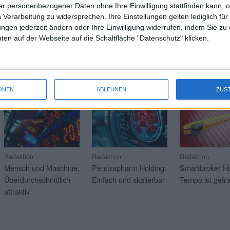
r personenbezogener Daten ohne Ihre Einwilligung stattfinden kann, 
 Verarbeitung zu widersprechen. Ihre Einstellungen gelten lediglich für
Wei
ungen jederzeit ändern oder Ihre Einwilligung widerrufen, indem Sie zu
en auf der Webseite auf die Schaltfläche "Datenschutz" klicken.
RAGE
Mehr Artikel über aktuelle Soft-Coverage-Kunden? Klicken 
21.07.2026
17.07.2026
16.07.2026
ONEN
ABLEHNEN
ZUS
Redaktion
Redaktion
Redaktion
Mensch und Maschine:
Pentixapharm Holding:
Smartbroker Ho
Überdurchschnittlich
Einfach und skalierbar
Tempo ist gefra
attraktiv