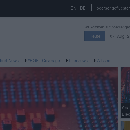
EN
|
boersengefluester
DE
Willkommen auf boersengefl
07. Aug,
Heute
2
hort News
#BGFL Coverage
Interviews
Wissen
Ana
Elec