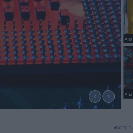
Ana
Anal
#BGFL Ra