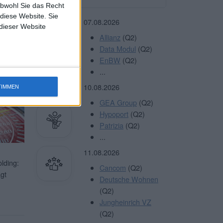
obwohl Sie das Recht
 diese Website. Sie
terlesen
07.08.2026
 dieser Website
Allianz
(Q2)
Data Modul
(Q2)
EnBW
(Q2)
Sie
HIER
...
10.08.2026
TIMMEN
GEA Group
(Q2)
Hypoport
(Q2)
Patrizia
(Q2)
...
11.08.2026
lding:
Cancom
(Q2)
gt
Deutsche Wohnen
(Q2)
Jungheinrich VZ
(Q2)