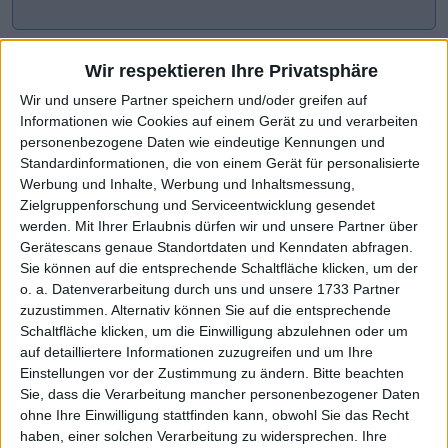
Wir respektieren Ihre Privatsphäre
Wir und unsere Partner speichern und/oder greifen auf
Informationen wie Cookies auf einem Gerät zu und verarbeiten
personenbezogene Daten wie eindeutige Kennungen und
Standardinformationen, die von einem Gerät für personalisierte
Werbung und Inhalte, Werbung und Inhaltsmessung,
Zielgruppenforschung und Serviceentwicklung gesendet
werden.
Mit Ihrer Erlaubnis dürfen wir und unsere Partner über
CHART-CHECK: MARKET MOVERS
Gerätescans genaue Standortdaten und Kenndaten abfragen.
Sie können auf die entsprechende Schaltfläche klicken, um der
o. a. Datenverarbeitung durch uns und unsere 1733 Partner
zuzustimmen. Alternativ können Sie auf die entsprechende
Deutlicher Schub nach oben
Starke Phase im Chart
Schaltfläche klicken, um die Einwilligung abzulehnen oder um
auf detailliertere Informationen zuzugreifen und um Ihre
Einstellungen vor der Zustimmung zu ändern.
Bitte beachten
Sie, dass die Verarbeitung mancher personenbezogener Daten
ohne Ihre Einwilligung stattfinden kann, obwohl Sie das Recht
haben, einer solchen Verarbeitung zu widersprechen. Ihre