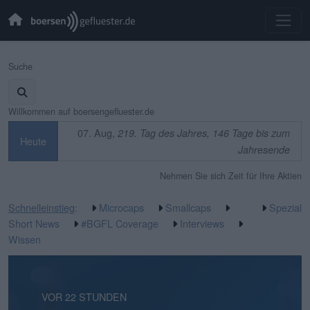
Suche
Willkommen auf boersengefluester.de
07. Aug,
219. Tag des Jahres, 146 Tage bis zum
Heute
Jahresende
Nehmen Sie sich Zeit für Ihre Aktien
Schnelleinstieg
:
Microcaps
Smallcaps
Spezial
Short News
#BGFL Coverage
Interviews
Wissen
VOR 17 STUNDEN
VOR 22 STUNDEN
VOR 2 TAGEN
VOR 3 TAGEN
VOR 3 TAGEN
VOR 3 TAGEN
VOR 1 WOCHE
VOR 1 WOCHE
VOR 1 WOCHE
VOR 2 WOCHEN
VOR 2 WOCHEN
VOR 2 WOCHEN
VOR 2 WOCHEN
VOR 2 WOCHEN
VOR 3 WOCHEN