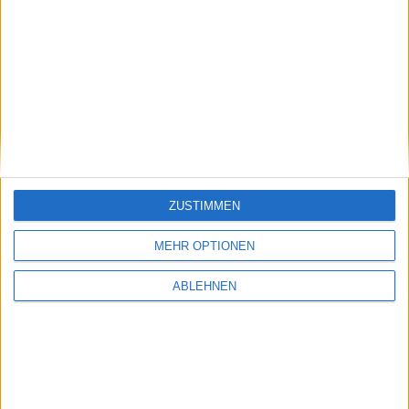
ad pepper media: Wichtiger
Serviceware: Deutlich
Punkt
aufgeholt
17.07.2026
ZUSTIMMEN
MEHR OPTIONEN
Pentixapharm Holding: Einfach
und skalierbar
ABLEHNEN
#BGFL-CHARTSHOW: SPEZIALWERTE
Ausgewählte Nebenwerte aus unserem Coverage-Universum mit