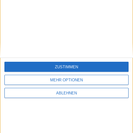
ad pepper media: Wichtiger
Serviceware: Deutlich
Punkt
aufgeholt
17.07.2026
ZUSTIMMEN
Pentixapharm Holding: Einfach
MEHR OPTIONEN
und skalierbar
ABLEHNEN
#BGFL-CHARTSHOW: SPEZIALWERTE
Ausgewählte Nebenwerte aus unserem Coverage-Universum mit
auffälligem Chartmuster oder interessanten fundamentalen