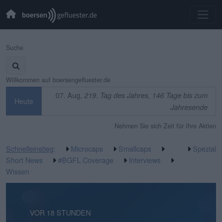
Suche
Willkommen auf boersengefluester.de
07. Aug,
219. Tag des Jahres, 146 Tage bis zum
Heute
Jahresende
Nehmen Sie sich Zeit für Ihre Aktien
Schnelleinstieg
:
Microcaps
Smallcaps
Spezial
Short News
#BGFL Coverage
Interviews
Wissen
VOR 13 STUNDEN
VOR 18 STUNDEN
VOR 1 TAG
VOR 3 TAGEN
VOR 3 TAGEN
VOR 3 TAGEN
VOR 1 WOCHE
VOR 1 WOCHE
VOR 1 WOCHE
VOR 2 WOCHEN
VOR 2 WOCHEN
VOR 2 WOCHEN
VOR 2 WOCHEN
VOR 2 WOCHEN
VOR 3 WOCHEN