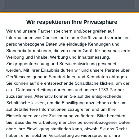
Wir respektieren Ihre Privatsphäre
Wir und unsere Partner speichern und/oder greifen auf
Informationen wie Cookies auf einem Gerät zu und verarbeiten
personenbezogene Daten wie eindeutige Kennungen und
Standardinformationen, die von einem Gerät für personalisierte
Werbung und Inhalte, Werbung und Inhaltsmessung,
Zielgruppenforschung und Serviceentwicklung gesendet
werden.
Mit Ihrer Erlaubnis dürfen wir und unsere Partner über
CHART-CHECK: MARKET MOVERS
Gerätescans genaue Standortdaten und Kenndaten abfragen.
Sie können auf die entsprechende Schaltfläche klicken, um der
o. a. Datenverarbeitung durch uns und unsere 1733 Partner
zuzustimmen. Alternativ können Sie auf die entsprechende
Konsolidierungsphase beendet
Starke Phase im Chart
Schaltfläche klicken, um die Einwilligung abzulehnen oder um
auf detailliertere Informationen zuzugreifen und um Ihre
Einstellungen vor der Zustimmung zu ändern.
Bitte beachten
Sie, dass die Verarbeitung mancher personenbezogener Daten
ohne Ihre Einwilligung stattfinden kann, obwohl Sie das Recht
haben, einer solchen Verarbeitung zu widersprechen. Ihre