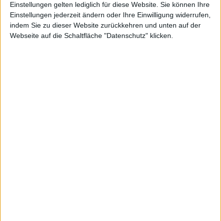
Einstellungen gelten lediglich für diese Website. Sie können Ihre
Einstellungen jederzeit ändern oder Ihre Einwilligung widerrufen,
indem Sie zu dieser Website zurückkehren und unten auf der
Webseite auf die Schaltfläche "Datenschutz" klicken.
Nynomic
Kurs: 17,20
Henkel VZ
Kurs: 79,54
Solider Boden bei 5 Euro
Viscom
Kurs: 5,36