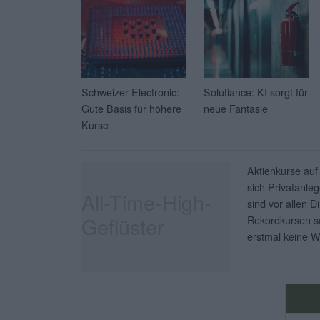
Schweizer Electronic:
Solutiance: KI sorgt für
Gute Basis für höhere
neue Fantasie
Kurse
Aktienkurse auf
sich Privatanleg
All-Time-High-
sind vor allen D
Geflüster
Rekordkursen so
erstmal keine W