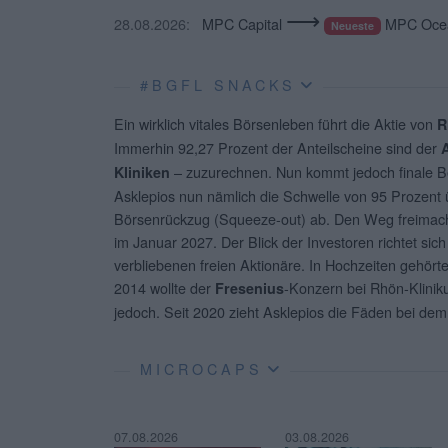
⟶
28.08.2026:
MPC Capital
MPC Ocea
Neueste
#BGFL SNACKS
Ein wirklich vitales Börsenleben führt die Aktie von
R
Immerhin 92,27 Prozent der Anteilscheine sind der
– zuzurechnen. Nun kommt jedoch finale
Kliniken
Asklepios nun nämlich die Schwelle von 95 Prozent ü
Börsenrückzug (Squeeze-out) ab. Den Weg freimach
im Januar 2027. Der Blick der Investoren richtet sic
verbliebenen freien Aktionäre. In Hochzeiten gehör
2014 wollte der
-Konzern bei Rhön-Klinik
Fresenius
jedoch. Seit 2020 zieht Asklepios die Fäden bei dem
MICROCAPS
07.08.2026
03.08.2026