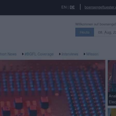
EN
|
boersengefluester.
DE
Willkommen auf boersengefl
08. Aug,
Heute
2
hort News
#BGFL Coverage
Interviews
Wissen
Ana
Elec