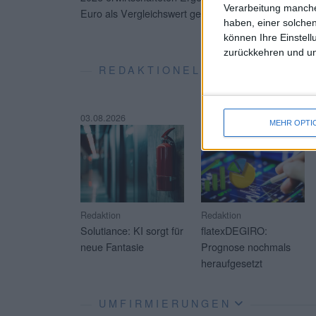
Verarbeitung manche
Euro als Vergleichswert gegenüber.
...
haben, einer solchen
können Ihre Einstell
zurückkehren und unt
REDAKTIONELLE SOFT-COVE
03.08.2026
23.07.2026
MEHR OPTI
Redaktion
Redaktion
Solutiance: KI sorgt für
flatexDEGIRO:
neue Fantasie
Prognose nochmals
heraufgesetzt
UMFIRMIERUNGEN