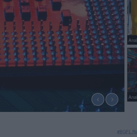
Ana
Anal
#BGFL Ra