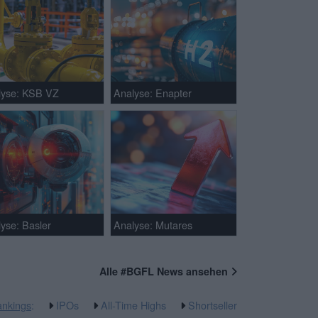
lyse: KSB VZ
Analyse: Enapter
yse: Basler
Analyse: Mutares
Alle #BGFL News ansehen
nkings
:
IPOs
All-Time Highs
Shortseller