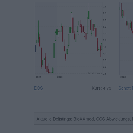
EOS
Kurs: 4,73
Schott
Aktuelle Delistings: BioXXmed, CCS Abwicklungs,