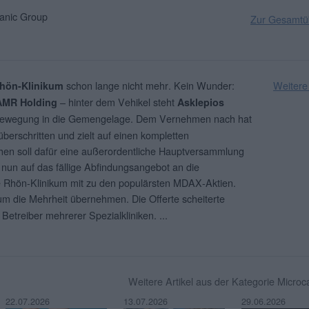
nic Group
Zur Gesamtüb
schon lange nicht mehr. Kein Wunder:
Weitere
hön-Klinikum
– hinter dem Vehikel steht
AMR Holding
Asklepios
 Bewegung in die Gemengelage. Dem Vernehmen nach hat
berschritten und zielt auf einen kompletten
en soll dafür eine außerordentliche Hauptversammlung
h nun auf das fällige Abfindungsangebot an die
te Rhön-Klinikum mit zu den populärsten MDAX-Aktien.
um die Mehrheit übernehmen. Die Offerte scheiterte
 Betreiber mehrerer Spezialkliniken.
...
Weitere Artikel aus der Kategorie Micro
22.07.2026
13.07.2026
29.06.2026