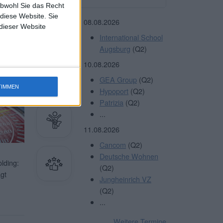
obwohl Sie das Recht
 diese Website. Sie
terlesen
08.08.2026
 dieser Website
International School
Augsburg
(Q2)
10.08.2026
Sie
HIER
GEA Group
(Q2)
TIMMEN
Hypoport
(Q2)
Patrizia
(Q2)
...
11.08.2026
Cancom
(Q2)
Deutsche Wohnen
lding:
(Q2)
gt
Jungheinrich VZ
(Q2)
...
Weitere Termine