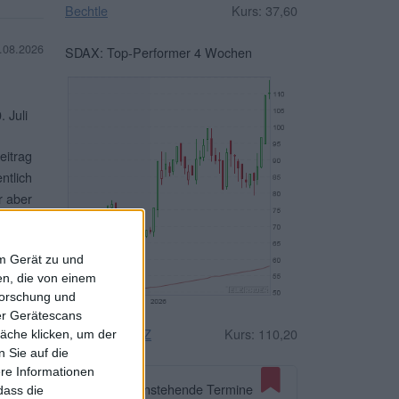
Bechtle
Kurs: 37,60
.08.2026
SDAX: Top-Performer 4 Wochen
 Juli
eitrag
ntlich
r aber
terlesen
em Gerät zu und
n, die von einem
forschung und
ber Gerätescans
n und
Drägerwerk VZ
Kurs: 110,20
äche klicken, um der
. Das
 Sie auf die
ere Informationen
albjahr
Anstehende Termine
dass die
,74