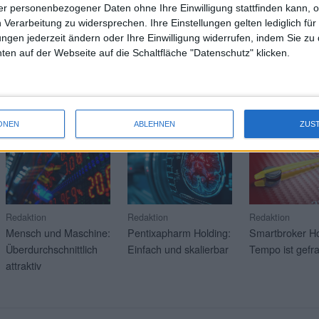
r personenbezogener Daten ohne Ihre Einwilligung stattfinden kann, 
 Verarbeitung zu widersprechen. Ihre Einstellungen gelten lediglich für
Wei
ungen jederzeit ändern oder Ihre Einwilligung widerrufen, indem Sie zu
en auf der Webseite auf die Schaltfläche "Datenschutz" klicken.
RAGE
Mehr Artikel über aktuelle Soft-Coverage-Kunden? Klicken 
21.07.2026
17.07.2026
16.07.2026
ONEN
ABLEHNEN
ZUS
Redaktion
Redaktion
Redaktion
Mensch und Maschine:
Pentixapharm Holding:
Smartbroker Ho
Überdurchschnittlich
Einfach und skalierbar
Tempo ist gefra
attraktiv