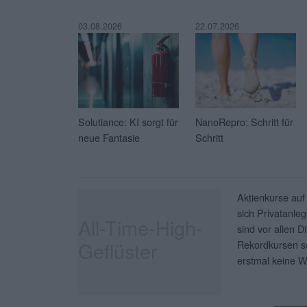
03.08.2026
22.07.2026
Solutiance: KI sorgt für
NanoRepro: Schritt für
neue Fantasie
Schritt
Aktienkurse auf
sich Privatanleg
All-Time-High-
sind vor allen D
Geflüster
Rekordkursen so
erstmal keine W