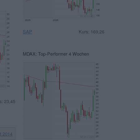
SAP
Kurs: 169,26
MDAX: Top-Performer 4 Wochen
s: 23,45
it 2014