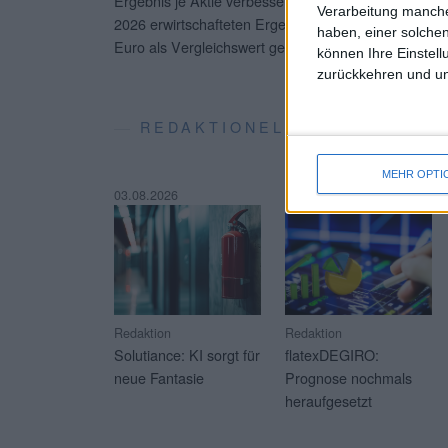
Ergebnis je Aktie verbesserte sich entsprechend von
Verarbeitung manche
2026 erwirtschafteten Ergebnis je Aktie von 1,19 E
haben, einer solchen
Euro als Vergleichswert gegenüber.
...
können Ihre Einstell
zurückkehren und unt
REDAKTIONELLE SOFT-COVE
MEHR OPTI
03.08.2026
23.07.2026
Redaktion
Redaktion
Solutiance: KI sorgt für
flatexDEGIRO:
neue Fantasie
Prognose nochmals
heraufgesetzt