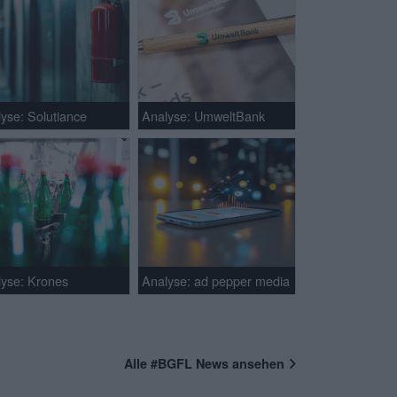
yse: Solutiance
Analyse: UmweltBank
lyse: Krones
Analyse: ad pepper media
Alle #BGFL News ansehen