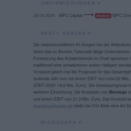
UMFIRMIERUNGEN
⟶
28.08.2026:
MPC Capital
MPC Ocea
Neueste
#BGFL SNACKS
Die zwischenzeitlichen KI-Sorgen hat der Aktienkur
liefert das im Bereich Telematik tätige Unternehme
Fortsetzung des Aufwärtstrends im Chart sprechen:
traditionell eher schwächeren ersten Halbjahr bereits
Vorstand gleich mal die Prognose für das Gesamtjahr
laufende Jahr nun mit einem EBIT von rund 22 Mio. 
(EBIT 2025: 18,6 Mio. Euro). Die Umsatzprognose bl
weiteren Einordnung: Die Analysten von
re
Montega
und einem EBIT von 21,3 Mio. Euro. Das Kursziel se
boersengefluester.de
bleibt die IVU-Aktie eine Art 
MICROCAPS