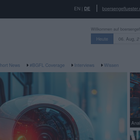
EN
|
boersengefluester.
DE
Willkommen auf boersengefl
06. Aug,
Heute
2
hort News
#BGFL Coverage
Interviews
Wissen
Anal