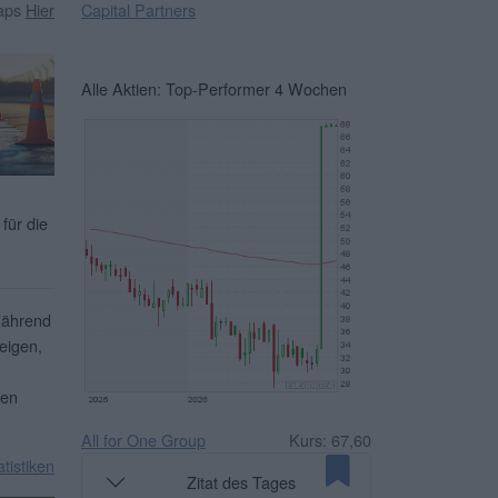
Capital Partners
caps
Hier
Alle Aktien: Top-Performer 4 Wochen
für die
Während
eigen,
ben
All for One Group
Kurs: 67,60
atistiken
Zitat des Tages