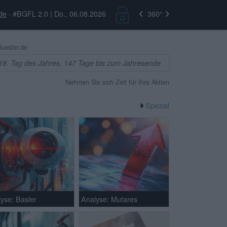
de
· #BGFL 2.0 | Do., 06.08.2026
360°
uester.de
18. Tag des Jahres, 147 Tage bis zum Jahresende
Nehmen Sie sich Zeit für Ihre Aktien
Spezial
yse: Basler
Analyse: Mutares