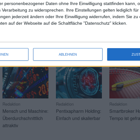
 0,45 auf 1,19 Euro. Ungewöhnlich: Mühlbauer selbst stellt dem zum H
r personenbezogener Daten ohne Ihre Einwilligung stattfinden kann, 
uro das für das Gesamtjahr 2025 ausgewiesene Ergebnis je Aktie von 1
 Verarbeitung zu widersprechen. Ihre Einstellungen gelten lediglich für
ungen jederzeit ändern oder Ihre Einwilligung widerrufen, indem Sie zu
Wei
en auf der Webseite auf die Schaltfläche "Datenschutz" klicken.
RAGE
Mehr Artikel über aktuelle Soft-Coverage-Kunden? Klicken 
ONEN
ABLEHNEN
ZUS
21.07.2026
17.07.2026
16.07.2026
Redaktion
Redaktion
Redaktion
Mensch und Maschine:
Pentixapharm Holding:
Smartbroker Ho
Überdurchschnittlich
Einfach und skalierbar
Tempo ist gefra
attraktiv