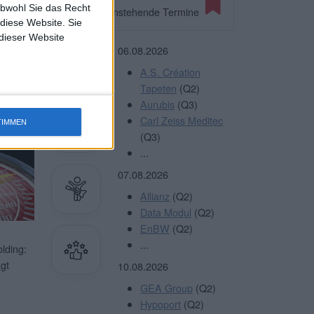
albjahr
obwohl Sie das Recht
Anstehende Termine
,74
 diese Website. Sie
 dieser Website
terlesen
06.08.2026
A.S. Création
Tapeten
(Q2)
Aurubis
(Q3)
Sie
HIER
Carl Zeiss Meditec
TIMMEN
(Q3)
...
07.08.2026
Allianz
(Q2)
Data Modul
(Q2)
EnBW
(Q2)
...
lding:
gt
10.08.2026
GEA Group
(Q2)
Hypoport
(Q2)