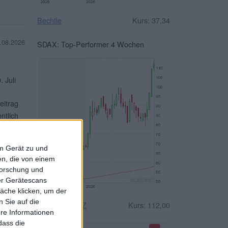
Bechtle
Kurs: 37,34
.08.2026
SDAX: Top-Performer 4 Wochen
 Juli
eitrag
ntlich
r aber
em Gerät zu und
terlesen
n, die von einem
forschung und
ber Gerätescans
äche klicken, um der
 Sie auf die
n und
Drägerwerk VZ
Kurs: 112,00
ere Informationen
. Das
dass die