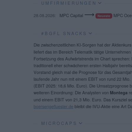
UMFIRMIERUNGEN
⟶
28.08.2026:
MPC Capital
MPC Ocea
Neueste
#BGFL SNACKS
Die zwischenzeitlichen KI-Sorgen hat der Aktienkur
liefert das im Bereich Telematik tätige Unternehme
Fortsetzung des Aufwärtstrends im Chart sprechen:
traditionell eher schwächeren ersten Halbjahr bereits
Vorstand gleich mal die Prognose für das Gesamtjahr
laufende Jahr nun mit einem EBIT von rund 22 Mio. 
(EBIT 2025: 18,6 Mio. Euro). Die Umsatzprognose bl
weiteren Einordnung: Die Analysten von
re
Montega
und einem EBIT von 21,3 Mio. Euro. Das Kursziel se
boersengefluester.de
bleibt die IVU-Aktie eine Art 
MICROCAPS