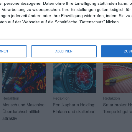
 0,45 auf 1,19 Euro. Ungewöhnlich: Mühlbauer selbst stellt dem zum H
r personenbezogener Daten ohne Ihre Einwilligung stattfinden kann, 
uro das für das Gesamtjahr 2025 ausgewiesene Ergebnis je Aktie von 1
 Verarbeitung zu widersprechen. Ihre Einstellungen gelten lediglich für
ungen jederzeit ändern oder Ihre Einwilligung widerrufen, indem Sie zu
Wei
en auf der Webseite auf die Schaltfläche "Datenschutz" klicken.
RAGE
Mehr Artikel über aktuelle Soft-Coverage-Kunden? Klicken 
ONEN
ABLEHNEN
ZUS
21.07.2026
17.07.2026
16.07.2026
Redaktion
Redaktion
Redaktion
Mensch und Maschine:
Pentixapharm Holding:
Smartbroker Ho
Überdurchschnittlich
Einfach und skalierbar
Tempo ist gefra
attraktiv