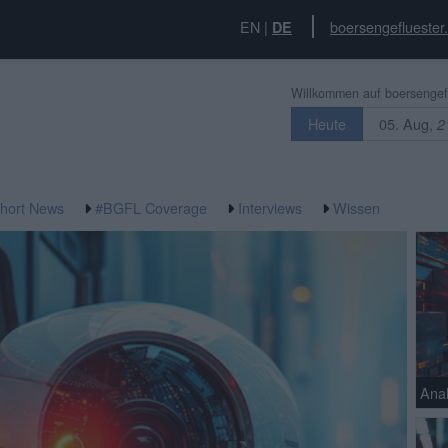
EN
|
boersengefluester
DE
Willkommen auf boersengefl
05. Aug,
Heute
2
hort News
#BGFL Coverage
Interviews
Wissen
Anal