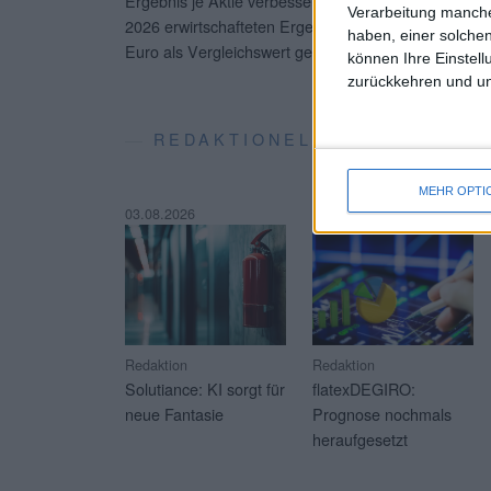
Ergebnis je Aktie verbesserte sich entsprechend von
Verarbeitung manche
2026 erwirtschafteten Ergebnis je Aktie von 1,19 E
haben, einer solchen
Euro als Vergleichswert gegenüber.
...
können Ihre Einstell
zurückkehren und unt
REDAKTIONELLE SOFT-COVE
MEHR OPTI
03.08.2026
23.07.2026
Redaktion
Redaktion
Solutiance: KI sorgt für
flatexDEGIRO:
neue Fantasie
Prognose nochmals
heraufgesetzt