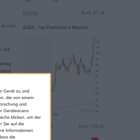
Bechtle
Kurs: 37,34
.08.2026
SDAX: Top-Performer 4 Wochen
 Juli
eitrag
ntlich
r aber
em Gerät zu und
terlesen
n, die von einem
forschung und
ber Gerätescans
äche klicken, um der
 Sie auf die
n und
Drägerwerk VZ
Kurs: 112,00
ere Informationen
. Das
dass die