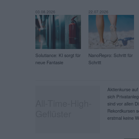
03.08.2026
22.07.2026
Solutiance: KI sorgt für
NanoRepro: Schritt für
neue Fantasie
Schritt
Aktienkurse auf
sich Privatanleg
All-Time-High-
sind vor allen D
Geflüster
Rekordkursen so
erstmal keine W