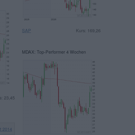
SAP
Kurs: 169,26
MDAX: Top-Performer 4 Wochen
s: 23,45
it 2014