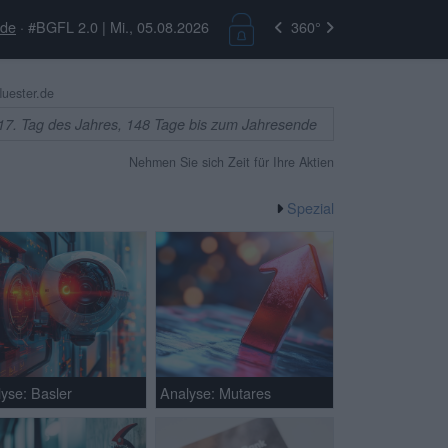
.de
· #BGFL 2.0 | Mi., 05.08.2026
360°
uester.de
17. Tag des Jahres, 148 Tage bis zum Jahresende
Nehmen Sie sich Zeit für Ihre Aktien
Spezial
yse: Basler
Analyse: Mutares