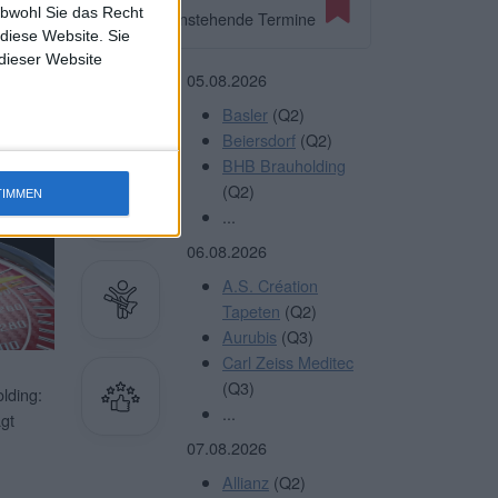
albjahr
obwohl Sie das Recht
Anstehende Termine
,74
 diese Website. Sie
 dieser Website
terlesen
05.08.2026
Basler
(Q2)
Beiersdorf
(Q2)
BHB Brauholding
Sie
HIER
(Q2)
TIMMEN
...
06.08.2026
A.S. Création
Tapeten
(Q2)
Aurubis
(Q3)
Carl Zeiss Meditec
(Q3)
lding:
...
gt
07.08.2026
Allianz
(Q2)