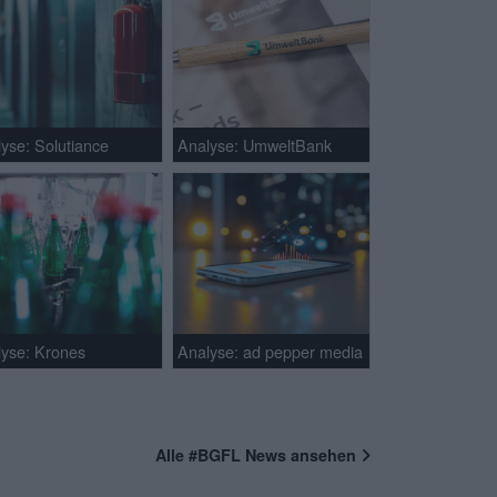
yse: Solutiance
Analyse: UmweltBank
lyse: Krones
Analyse: ad pepper media
Alle #BGFL News ansehen