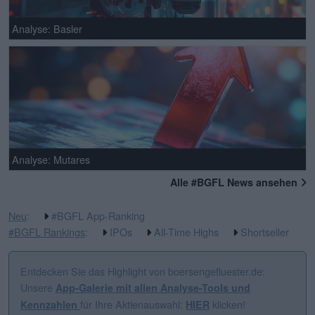
Analyse: Basler
Analyse: Mutares
Alle #BGFL News ansehen
Neu
:
#BGFL App-Ranking
#BGFL Rankings
:
IPOs
All-Time Highs
Shortseller
Entdecken Sie das Highlight von boersengefluester.de:
Unsere
App-Galerie mit allen Analyse-Tools und
für Ihre Aktienauswahl:
klicken!
Kennzahlen
HIER