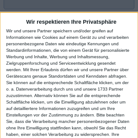
Wir respektieren Ihre Privatsphäre
Wir und unsere Partner speichern und/oder greifen auf
Informationen wie Cookies auf einem Gerät zu und verarbeiten
personenbezogene Daten wie eindeutige Kennungen und
Standardinformationen, die von einem Gerät für personalisierte
Werbung und Inhalte, Werbung und Inhaltsmessung,
Zielgruppenforschung und Serviceentwicklung gesendet
werden.
Mit Ihrer Erlaubnis dürfen wir und unsere Partner über
CHART-CHECK: MARKET MOVERS
Gerätescans genaue Standortdaten und Kenndaten abfragen.
Sie können auf die entsprechende Schaltfläche klicken, um der
o. a. Datenverarbeitung durch uns und unsere 1733 Partner
zuzustimmen. Alternativ können Sie auf die entsprechende
4 Euro haben gehalten
Höhere Prognose wirkt
Schaltfläche klicken, um die Einwilligung abzulehnen oder um
auf detailliertere Informationen zuzugreifen und um Ihre
Einstellungen vor der Zustimmung zu ändern.
Bitte beachten
Sie, dass die Verarbeitung mancher personenbezogener Daten
ohne Ihre Einwilligung stattfinden kann, obwohl Sie das Recht
haben, einer solchen Verarbeitung zu widersprechen. Ihre