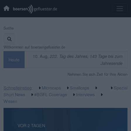
Suche
Willkommen auf boersengefluester.de
10. Aug,
222. Tag des Jahres, 143 Tage bis zum
Heute
Jahresende
Nehmen Sie sich Zeit für Ihre Aktien
Schnelleinstieg
:
Microcaps
Smallcaps
Spezial
Short News
#BGFL Coverage
Interviews
Wissen
VOR 2 TAGEN
VOR 2 TAGEN
VOR 3 TAGEN
VOR 3 TAGEN
VOR 4 TAGEN
VOR 6 TAGEN
VOR 6 TAGEN
VOR 6 TAGEN
VOR 1 WOCHE
VOR 1 WOCHE
VOR 2 WOCHEN
VOR 2 WOCHEN
VOR 2 WOCHEN
VOR 2 WOCHEN
VOR 3 WOCHEN