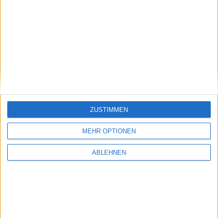
ad pepper media: Wichtiger
Serviceware: Deutlich
Punkt
aufgeholt
17.07.2026
ZUSTIMMEN
Pentixapharm Holding: Einfach
und skalierbar
MEHR OPTIONEN
ABLEHNEN
#BGFL-CHARTSHOW: SPEZIALWERTE
Ausgewählte Nebenwerte aus unserem Coverage-Universum mit
auffälligem Chartmuster oder interessanten fundamentalen
Nachrichten.